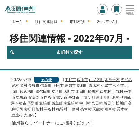
ホーム
移住関連情報
市町村別
2022年07月
移住関連情報
- 2022年07月 -
市町村で探す
2022/07/13
その他
【
中野市
飯山市
山ノ内町
木島平村
野沢温
泉村
栄村
長野市
信濃町
上田市
東御市
長和町
青木村
小諸市
佐久市
小
海町
佐久穂町
御代田町
立科町
大町市
池田町
松川村
白馬村
小谷村
松本
市
塩尻市
安曇野市
岡谷市
諏訪市
茅野市
下諏訪町
富士見町
原村
伊那市
駒ヶ根市
辰野町
箕輪町
飯島町
南箕輪村
中川村
宮田村
飯田市
松川町
高
森町
阿南町
阿智村
平谷村
根羽村
下條村
売木村
天龍村
泰阜村
喬木村
豊丘村
大鹿村
】
信州暮らしパートナーにご相談ください！