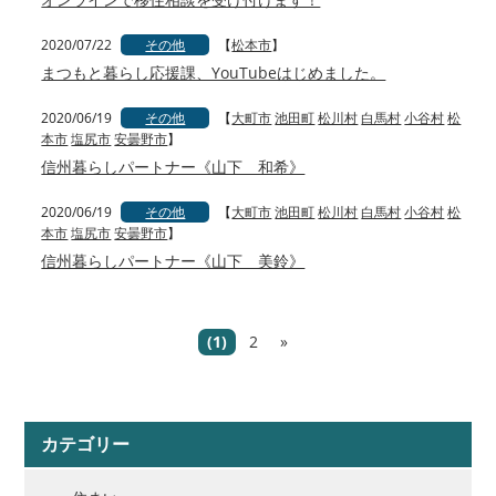
2020/07/22
その他
【
松本市
】
まつもと暮らし応援課、YouTubeはじめました。
2020/06/19
その他
【
大町市
池田町
松川村
白馬村
小谷村
松
本市
塩尻市
安曇野市
】
信州暮らしパートナー《山下 和希》
2020/06/19
その他
【
大町市
池田町
松川村
白馬村
小谷村
松
本市
塩尻市
安曇野市
】
信州暮らしパートナー《山下 美鈴》
(1)
2
»
カテゴリー