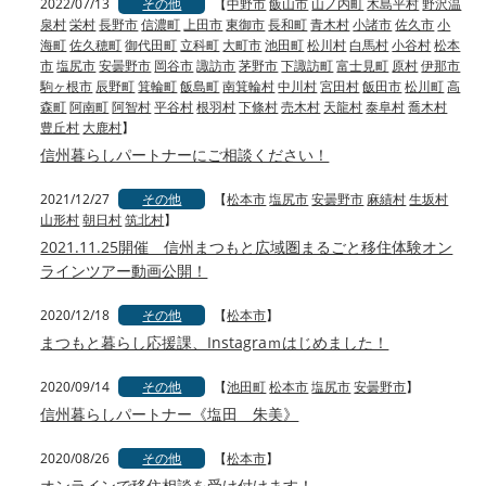
2022/07/13
その他
【
中野市
飯山市
山ノ内町
木島平村
野沢温
泉村
栄村
長野市
信濃町
上田市
東御市
長和町
青木村
小諸市
佐久市
小
海町
佐久穂町
御代田町
立科町
大町市
池田町
松川村
白馬村
小谷村
松本
市
塩尻市
安曇野市
岡谷市
諏訪市
茅野市
下諏訪町
富士見町
原村
伊那市
駒ヶ根市
辰野町
箕輪町
飯島町
南箕輪村
中川村
宮田村
飯田市
松川町
高
森町
阿南町
阿智村
平谷村
根羽村
下條村
売木村
天龍村
泰阜村
喬木村
豊丘村
大鹿村
】
信州暮らしパートナーにご相談ください！
2021/12/27
その他
【
松本市
塩尻市
安曇野市
麻績村
生坂村
山形村
朝日村
筑北村
】
2021.11.25開催 信州まつもと広域圏まるごと移住体験オン
ラインツアー動画公開！
2020/12/18
その他
【
松本市
】
まつもと暮らし応援課、Instagraｍはじめました！
2020/09/14
その他
【
池田町
松本市
塩尻市
安曇野市
】
信州暮らしパートナー《塩田 朱美》
2020/08/26
その他
【
松本市
】
オンラインで移住相談を受け付けます！