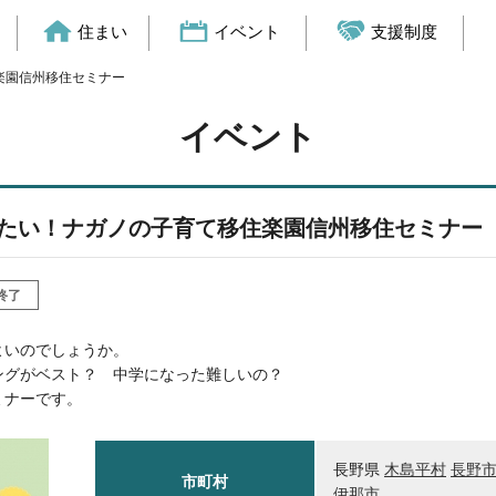
住まい
イベント
支援制度
住楽園信州移住セミナー
イベント
考えたい！ナガノの子育て移住楽園信州移住セミナー
終了
よいのでしょうか。
ングがベスト？ 中学になった難しいの？
ミナーです。
長野県
木島平村
長野
市町村
伊那市