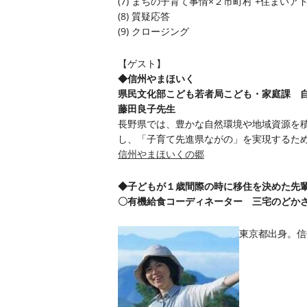
(7) まちの子育て事情×２市町村 +住まいア
(8) 質疑応答
(9) クロージング
【ゲスト】
◆信州やまほいく
県民文化部こども若者局こども・家庭課 
藤田良子先生
長野県では、豊かな自然環境や地域資源を
し、「子育て先進県ながの」を実現するた
信州やまほいくの郷
◆子どもが１歳間際の時に移住を決めた先
〇有機給食コーディネーター 三宅のどか
東京都出身。信