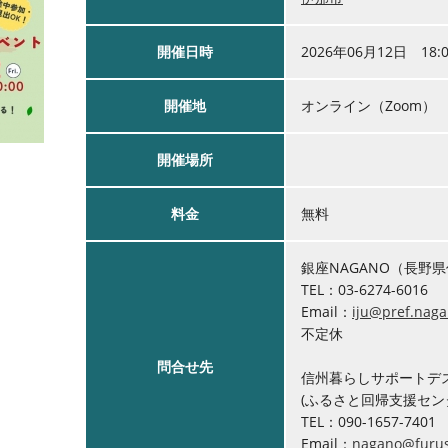
開催日時
2026年06月12日 18:00
開催地
オンライン（Zoom）
開催場所
料金
無料
銀座NAGANO（長野
TEL：03-6274-6016
Email：
iju@pref.naga
不定休
問合せ先
信州暮らしサポートデ
(ふるさと回帰支援セ
TEL：090-1657-7401
Email：
nagano@furusa