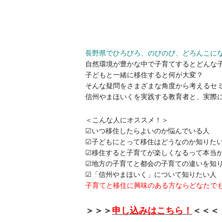
長野県でひろびろ、のびのび、どろんこに
自然環境が豊かな中で子育てするとどんな
子どもと一緒に移住すると何が大変？
そんな疑問をさまざまな角度から考えるセ
信州やまほいくを実践する教育者と、実際
＜こんな人にオススメ！＞
☑いつ移住したらよいのか悩んでいる人
☑子どもにとって移住はどうなのか知りた
☑移住すると子育てが楽しくなるって本当
☑地方の子育てと都会の子育ての違いを知
☑「信州やまほいく」について知りたい人
子育てと移住に興味のある方ならどなたで
＞＞＞
申し込みはこちら！
＜＜＜