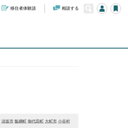
移住者体験談
相談する
市
須坂市
飯綱町
御代田町
大町市
小谷村