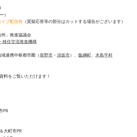
0
ナー）
カイブ配信有
（質疑応答等の部分はカットする場合がございます）
信州」推進協議会
・移住交流推進機構
地域連携中枢都市圏（
長野市
・
須坂市
）、
飯綱町
、
木島平村
細資料をご覧いただけます！
市PR
＆大町市PR