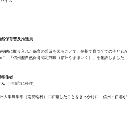
ドバイス
自然保育普及推進員
積極的に取り入れた保育の普及を図ることで、信州で育つ全ての子ども
めに、「信州型自然保育認定制度（信州やまほいく）」を創設しました
輩移住者
さん
（伊那市に移住）
州大学農学部（南箕輪村）に在籍したことをきっかけに、信州・伊那が