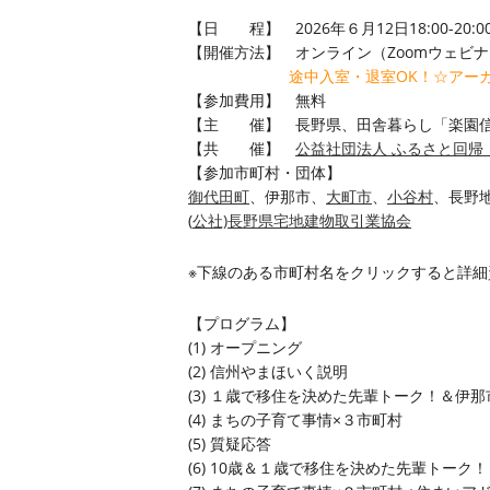
【日 程】 2026年６月12日18:00-20:0
【開催方法】 オンライン（Zoomウェビ
途中入室・退室OK！☆アー
【参加費用】 無料
【主 催】 長野県、田舎暮らし「楽園
【共 催】
公益社団法人 ふるさと回帰
【参加市町村・団体】
御代田町
、伊那市、
大町市
、
小谷村
、長野
(
公社)長野県宅地建物取引業協会
※下線のある市町村名をクリックすると詳
【プログラム】
(1) オープニング
(2) 信州やまほいく説明
(3) １歳で移住を決めた先輩トーク！＆伊那
(4) まちの子育て事情×３市町村
(5) 質疑応答
(6) 10歳＆１歳で移住を決めた先輩トーク！