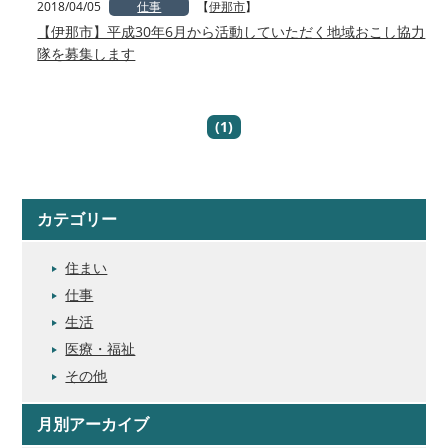
2018/04/05
仕事
【
伊那市
】
【伊那市】平成30年6月から活動していただく地域おこし協力
隊を募集します
(1)
カテゴリー
住まい
仕事
生活
医療・福祉
その他
月別アーカイブ