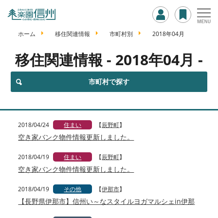
ホーム
移住関連情報
市町村別
2018年04月
移住関連情報
- 2018年04月 -
市町村で探す
2018/04/24
住まい
【
辰野町
】
空き家バンク物件情報更新しました。
2018/04/19
住まい
【
辰野町
】
空き家バンク物件情報更新しました。
2018/04/19
その他
【
伊那市
】
【長野県伊那市】信州い～なスタイルヨガマルシェin伊那