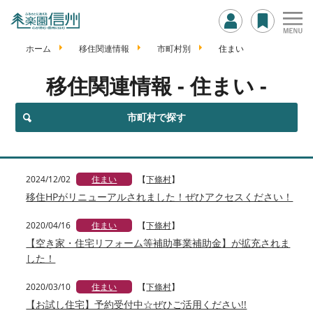
ホーム
移住関連情報
市町村別
住まい
移住関連情報
- 住まい -
市町村で探す
2024/12/02
住まい
【
下條村
】
移住HPがリニューアルされました！ぜひアクセスください！
2020/04/16
住まい
【
下條村
】
【空き家・住宅リフォーム等補助事業補助金】が拡充されま
した！
2020/03/10
住まい
【
下條村
】
【お試し住宅】予約受付中☆ぜひご活用ください!!