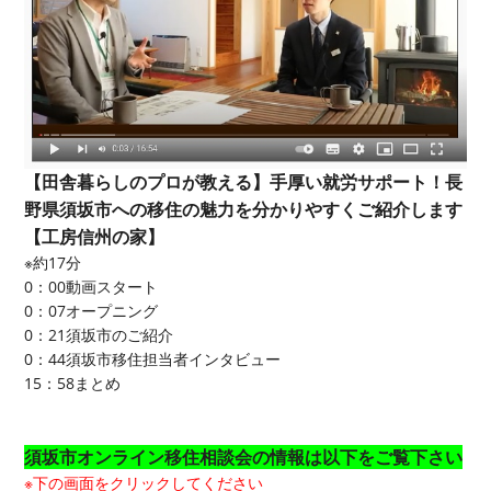
【田舎暮らしのプロが教える】手厚い就労サポート！長
野県須坂市への移住の魅力を分かりやすくご紹介します
【工房信州の家】
※約17分
0：00
動画スタート
0：07
オープニング
0：21須坂
市のご紹介
0：44
須坂市移住担当者インタビュー
15：58
まとめ
須坂市オンライン移住相談会の情報は以下をご覧下さい
※下の画面をクリックしてください