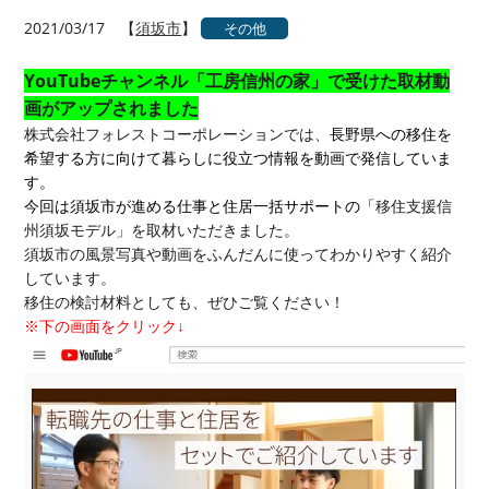
2021/03/17
【
須坂市
】
その他
YouTubeチャンネル「工房信州の家」で受けた取材動
画がアップされました
株式会社フォレストコーポレーションでは、
長野県への移住を
希望する方に向けて暮らしに役立つ情報を動画で発信していま
す。
今回は須坂市が進める仕事と住居一括サポートの「
移住支援信
州須坂モデル」を取材いただきました。
須坂市の風景写真や動画をふんだんに使ってわかりやすく紹介
しています。
移住の検討材料としても、ぜひご覧ください！
※下の画面をクリック↓