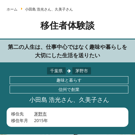
ホーム
小田島 浩光さん、久美子さん
移住者体験談
第二の人生は、仕事中心ではなく趣味や暮らしを
大切にした生活を送りたい
千葉県
茅野市
趣味と暮らす
信州で創業
小田島 浩光さん、久美子さん
移住先
茅野市
移住年月
2015年