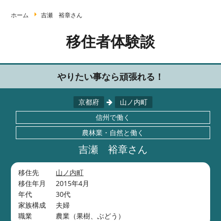
ホーム
吉瀬 裕章さん
移住者体験談
やりたい事なら頑張れる！
京都府
山ノ内町
信州で働く
農林業・自然と働く
吉瀬 裕章さん
移住先
山ノ内町
移住年月
2015年4月
年代
30代
家族構成
夫婦
職業
農業（果樹、ぶどう）