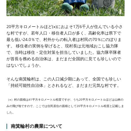
20平方キロメートルほど(※)におよそ1万6千人が住んでいる小さ
な村ですが、若年人口・移住者人口が多く、高齢化率は県下で
最も低い24.0％で、村外からの転入者は村民の70％にのぼりま
す。 移住者の実例を挙げると、現村長は元地域おこし協力隊
で、当時は移住・定住対策を担当していました。協力隊卒隊者
が首長を務める自治体は、まだまだ全国的に見ても珍しいので
はないでしょうか。
そんな南箕輪村は、この人口減少期にあって、全国でも珍しい
「持続可能性自治体」とされるなど、まだまだ元気な村です。
（※）村の面積は41平方キロメートル程度ですが、うち20平方キロメートルほどは山林の
みの飛び地ですので、ここでは住民居住の面積として20平方キロメートル程度と記載しま
した。
南箕輪村の農業について