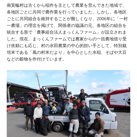
南箕輪村は古くから稲作を主として農業を営んできた地域で、
各地区ごとに共同で農作業を行っていました。しかし、各地区
ごとに共同組合を維持することが難しくなり、2006年に「一村
一農場」の理念を掲げて、関係者の協議の元、各地区の組合を
統合する形で「農事組合法人まっくんファーム」が設立されま
した。現在、まっくんファームでは農家からの一括農地借り受
け依頼にも応じ、村の水田農業の中心的担い手として、特別栽
培米である「風の村米だより」を中心とした水稲、そばや大豆
などの穀物を作付けています。