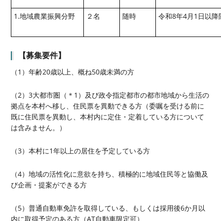
1.地域農業振興分野
２名
随時
令和8年4月1日以
【募集要件】
（1）年齢20歳以上、概ね50歳未満の方
（2）3大都市圏（＊1）及び政令指定都市の都市地域から生活の
拠点を本村へ移し、住民票を異動できる方（委嘱を受ける前に
既に住民票を異動し、本村内に定住・定着している方について
は含みません。）
（3）本村に1年以上の居住を予定している方
（4）地域の活性化に意欲を持ち、積極的に地域住民等と協働及
び企画・提案ができる方
（5）普通自動車免許を取得している、もしくは採用後6か月以
内に取得予定のある方（AT自動車限定可）